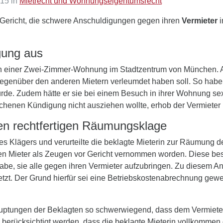
15 in
Mietrecht und Wohnungseigentumsrecht
Gericht, die schwere Anschuldigungen gegen ihren
Vermieter
i
igung aus
 in einer Zwei-Zimmer-Wohnung im Stadtzentrum von München. 
gegenüber den anderen Mietern verleumdet haben soll. So habe 
rde. Zudem hätte er sie bei einem Besuch in ihrer Wohnung sexu
ochenen Kündigung nicht ausziehen wollte, erhob der Vermieter
n rechtfertigen Räumungsklage
des Klägers und verurteilte die beklagte Mieterin zur Räumung
en Mieter als Zeugen vor Gericht vernommen worden. Diese bes
habe, sie alle gegen ihren Vermieter aufzubringen. Zu diesem A
tzt. Der Grund hierfür sei eine Betriebskostenabrechnung gewes
auptungen der Beklagten so schwerwiegend, dass dem Vermiete
erücksichtigt werden, dass die beklagte Mieterin vollkommen 