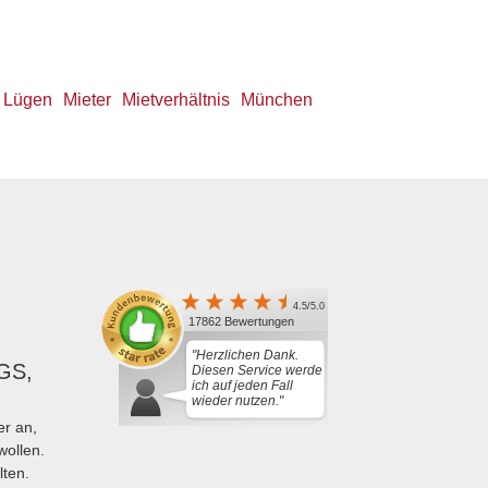
Lügen
Mieter
Mietverhältnis
München
4.5/5.0
17862 Bewertungen
"Herzlichen Dank.
GS,
Diesen Service werde
ich auf jeden Fall
wieder nutzen."
r an,
wollen.
lten.