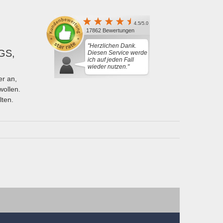
4.5/5.0
17862 Bewertungen
"Herzlichen Dank.
GS,
Diesen Service werde
ich auf jeden Fall
wieder nutzen."
r an,
wollen.
lten.