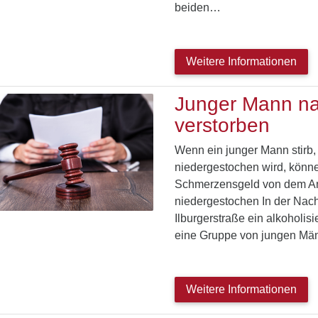
beiden…
Weitere Informationen
Junger Mann na
verstorben
Wenn ein junger Mann stirb,
niedergestochen wird, könne
Schmerzensgeld von dem Ang
niedergestochen In der Nach
Ilburgerstraße ein alkoholis
eine Gruppe von jungen Män
Weitere Informationen