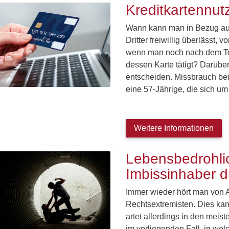
Kreditkartennut
Wann kann man in Bezug auf 
Dritter freiwillig überlässt
wenn man noch nach dem Tod
dessen Karte tätigt? Darüb
entscheiden. Missbrauch bei
eine 57-Jährige, die sich u
Weitere Informationen
Lebensbedrohlic
Imbissinhaber d
Immer wieder hört man von A
Rechtsextremisten. Dies kan
artet allerdings in den meis
im vorliegenden Fall, in we