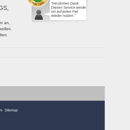
"Herzlichen Dank.
GS,
Diesen Service werde
ich auf jeden Fall
wieder nutzen."
r an,
wollen.
lten.
mm
Sitemap