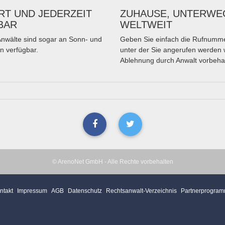
T UND JEDERZEIT
ZUHAUSE, UNTERWE
BAR
WELTWEIT
nwälte sind sogar an Sonn- und
Geben Sie einfach die Rufnumme
n verfügbar.
unter der Sie angerufen werden 
Ablehnung durch Anwalt vorbeha
© ArenoNet GmbH - Alle Rechte vorbehalten
ntakt
Impressum
AGB
Datenschutz
Rechtsanwalt-Verzeichnis
Partnerprogra