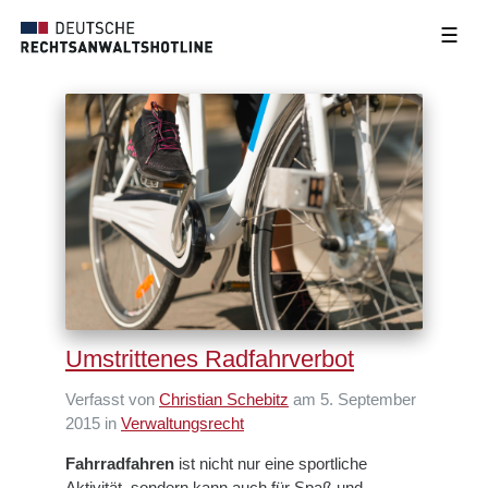
☰
Umstrittenes Radfahrverbot
Verfasst von
Christian Schebitz
am 5. September
2015 in
Verwaltungsrecht
Fahrradfahren
ist nicht nur eine sportliche
Aktivität, sondern kann auch für Spaß und