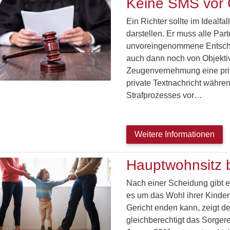
Keine SMS vor 
Ein Richter sollte im Idealfa
darstellen. Er muss alle Par
unvoreingenommene Entsche
auch dann noch von Objektiv
Zeugenvernehmung eine priva
private Textnachricht wäh
Strafprozesses vor…
Weitere Informationen
Hauptwohnsitz 
Nach einer Scheidung gibt es
es um das Wohl ihrer Kinder
Gericht enden kann, zeigt de
gleichberechtigt das Sorgere