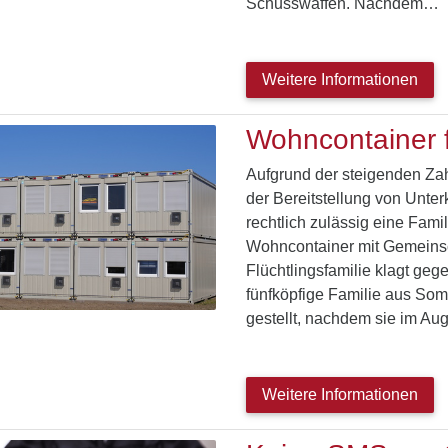
Schusswaffen. Nachdem…
Weitere Informationen
Wohncontainer f
Aufgrund der steigenden Zah
der Bereitstellung von Unte
rechtlich zulässig eine Fami
Wohncontainer mit Gemeinsc
Flüchtlingsfamilie klagt ge
fünfköpfige Familie aus Somal
gestellt, nachdem sie im A
Weitere Informationen