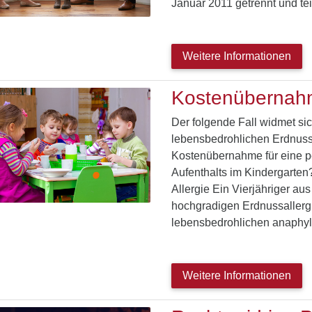
Januar 2011 getrennt und tei
Weitere Informationen
Kostenübernahm
Der folgende Fall widmet sic
lebensbedrohlichen Erdnussal
Kostenübernahme für eine p
Aufenthalts im Kindergarten?
Allergie Ein Vierjähriger au
hochgradigen Erdnussallergie
lebensbedrohlichen anaphy
Weitere Informationen