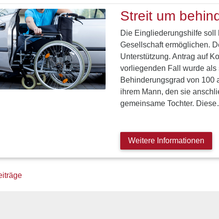
Streit um behi
Die Eingliederungshilfe soll
Gesellschaft ermöglichen. D
Unterstützung. Antrag auf 
vorliegenden Fall wurde als
Behinderungsgrad von 100 a
ihrem Mann, den sie anschl
gemeinsame Tochter. Dies
Weitere Informationen
ragsnavigation
eiträge