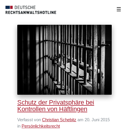
☰
Schutz der Privatsphäre bei
Kontrollen von Häftlingen
Verfasst von
Christian Schebitz
am 20. Juni 2015
in
Persönlichkeitsrecht