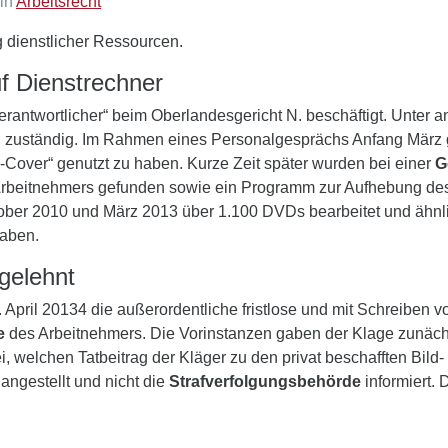
 in
Arbeitsrecht
 dienstlicher Ressourcen.
uf Dienstrechner
erantwortlicher“ beim Oberlandesgericht N. beschäftigt. Unter 
ständig. Im Rahmen eines Personalgesprächs Anfang März gab 
-Cover“ genutzt zu haben. Kurze Zeit später wurden bei einer
G
rbeitnehmers gefunden sowie ein Programm zur Aufhebung des K
ober 2010 und März 2013 über 1.100 DVDs bearbeitet und ähnl
haben.
gelehnt
April 20134 die außerordentliche fristlose und mit Schreiben v
e
des Arbeitnehmers. Die Vorinstanzen gaben der Klage zunächs
 sei, welchen Tatbeitrag der Kläger zu den privat beschafften Bil
angestellt und nicht die
Strafverfolgungsbehörde
informiert.