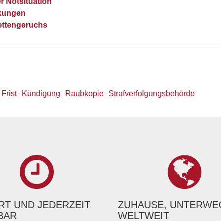
er Notsituation
kungen
ettengeruchs
Frist
Kündigung
Raubkopie
Strafverfolgungsbehörde
T UND JEDERZEIT
ZUHAUSE, UNTERWE
BAR
WELTWEIT