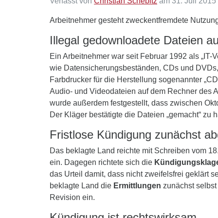
Verfasst von
Christian Schebitz
am 31. Juli 2015
Arbeitnehmer gesteht zweckentfremdete Nutzung
Illegal gedownloadete Dateien a
Ein Arbeitnehmer war seit Februar 1992 als „IT-V
wie Datensicherungsbeständen, CDs und DVDs, zu
Farbdrucker für die Herstellung sogenannter „CD
Audio- und Videodateien auf dem Rechner des A
wurde außerdem festgestellt, dass zwischen Okt
Der Kläger bestätigte die Dateien „gemacht“ zu 
Fristlose Kündigung zunächst ab
Das beklagte Land reichte mit Schreiben vom 18. 
ein. Dagegen richtete sich die
Kündigungsklag
das Urteil damit, dass nicht zweifelsfrei geklärt
beklagte Land die
Ermittlungen
zunächst selbst 
Revision ein.
Kündigung ist rechtswirksam