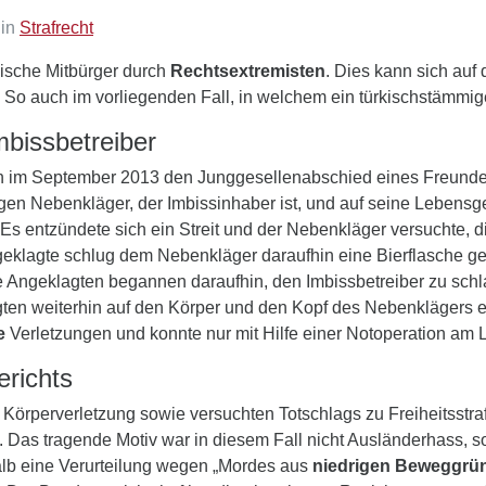
 in
Strafrecht
dische Mitbürger durch
Rechtsextremisten
. Dies kann sich auf
s. So auch im vorliegenden Fall, in welchem ein türkischstämmi
mbissbetreiber
n im September 2013 den Junggesellenabschied eines Freundes
en Nebenkläger, der Imbissinhaber ist, und auf seine Lebensge
er. Es entzündete sich ein Streit und der Nebenkläger versucht
 Angeklagte schlug dem Nebenkläger daraufhin eine Bierflasche
Angeklagten begannen daraufhin, den Imbissbetreiber zu schlag
agten weiterhin auf den Körper und den Kopf des Nebenklägers
e
Verletzungen und konnte nur mit Hilfe einer Notoperation am
erichts
örperverletzung sowie versuchten Totschlags zu Freiheitsstrafe
. Das tragende Motiv war in diesem Fall nicht Ausländerhass, 
lb eine Verurteilung wegen „Mordes aus
niedrigen
Beweggrü