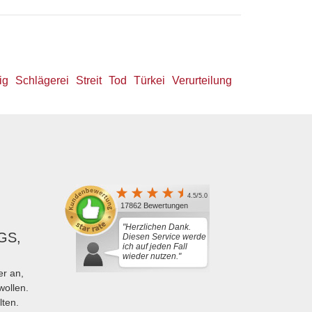
ig
Schlägerei
Streit
Tod
Türkei
Verurteilung
4.5/5.0
17862 Bewertungen
"Herzlichen Dank.
GS,
Diesen Service werde
ich auf jeden Fall
wieder nutzen."
r an,
wollen.
lten.