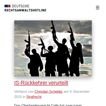
☰
IS-Rückkehrer verurteilt
Verfasst von
Christian Schebitz
am 9. Dezember
2015 in
Strafrecht
Das Oberlandesgericht Celle hat zwei junge