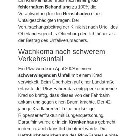
Ein Krankenhaus muss nach einer
grob
fehlerhaften Behandlung
zu 100% die
Verantwortung für den
Hirnschaden
eines
Unfallgeschädigten tragen. Der
Verursachungsbeitrag der Klinik ist nach Urteil des
Oberlandesgerichts Oldenburg deutlich höher als
der Beitrag des Unfallverursachers.
Wachkoma nach schwerem
Verkehrsunfall
Ein Pkw wurde im April 2009 in einen
schwerwiegenden Unfall
mit einem Krad
verwickelt. Beim Überholen auf einer Landstraße
erfasste der Pkw-Fahrer das entgegenkommende
Krad so kräftig, dass dieses von der Fahrbahn
abkam und gegen einen Baum krachte. Der 42-
jährige Kradfahrer erlitt eine beidseitige
Rippenserienfraktur mit Lungenquetschung.
Daraufhin wurde er in ein
Krankenhaus
gebracht,
in dem er auch künstlich beatmet wurde. Die
Haftpflichtversicherung
des Pkw-Fahrers einigte