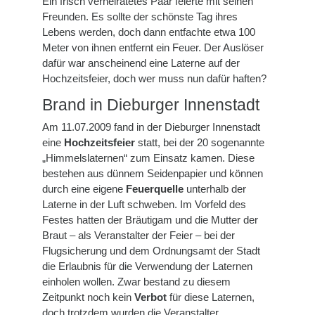
Ein frisch verheiratetes Paar feierte mit seinen
Freunden. Es sollte der schönste Tag ihres
Lebens werden, doch dann entfachte etwa 100
Meter von ihnen entfernt ein Feuer. Der Auslöser
dafür war anscheinend eine Laterne auf der
Hochzeitsfeier, doch wer muss nun dafür haften?
Brand in Dieburger Innenstadt
Am 11.07.2009 fand in der Dieburger Innenstadt
eine
Hochzeitsfeier
statt, bei der 20 sogenannte
„Himmelslaternen“ zum Einsatz kamen. Diese
bestehen aus dünnem Seidenpapier und können
durch eine eigene
Feuerquelle
unterhalb der
Laterne in der Luft schweben. Im Vorfeld des
Festes hatten der Bräutigam und die Mutter der
Braut – als Veranstalter der Feier – bei der
Flugsicherung und dem Ordnungsamt der Stadt
die Erlaubnis für die Verwendung der Laternen
einholen wollen. Zwar bestand zu diesem
Zeitpunkt noch kein
Verbot
für diese Laternen,
doch trotzdem wurden die Veranstalter