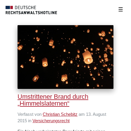
☰
Umstrittener Brand durch
„Himmelslaternen“
Verfasst von
Christian Schebitz
am 13. August
2015 in
Versicherungsrecht