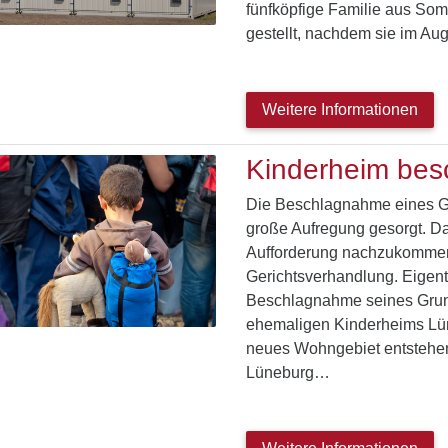
fünfköpfige Familie aus Somal
gestellt, nachdem sie im A
Weitere Informationen
Kinderheim bes
Die Beschlagnahme eines Gru
große Aufregung gesorgt. Da 
Aufforderung nachzukommen,
Gerichtsverhandlung. Eigent
Beschlagnahme seines Grun
ehemaligen Kinderheims Lüne
neues Wohngebiet entstehen
Lüneburg…