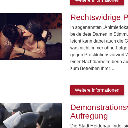
Weitere Informationen
Rechtswidrige Pr
In sogenannten „Animierloka
bekleidete Damen in Stimmu
leicht kann dabei auch die G
was nicht immer ohne Folgen 
gegen Prostitutionsvorwurf 
einer Nachtbarbetreiberin a
zum Betreiben ihrer…
Weitere Informationen
Demonstrationsv
Aufregung
Die Stadt Heidenau findet si