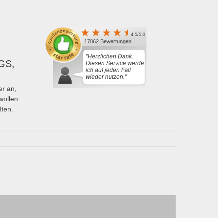
4.5/5.0
17862 Bewertungen
"Herzlichen Dank.
GS,
Diesen Service werde
ich auf jeden Fall
wieder nutzen."
r an,
wollen.
lten.