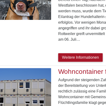
Westfalen beschlossen hat, 
werden muss, wurde dem Tier 
Eilantrag der Hundehalterin
erfolglos. Vor wenigen Mona
angegriffen und ihr dabei g
Rottweiler greift unvermitte
am 06. Juli…
Weitere Informationen
Wohncontainer f
Aufgrund der steigenden Zah
der Bereitstellung von Unte
rechtlich zulässig eine Fami
Wohncontainer mit Gemeinsc
Flüchtlingsfamilie klagt ge