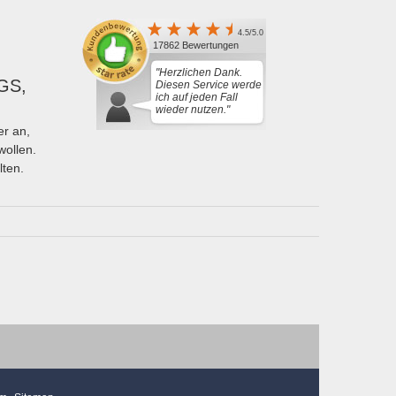
4.5/5.0
17862 Bewertungen
"Herzlichen Dank.
GS,
Diesen Service werde
ich auf jeden Fall
wieder nutzen."
r an,
wollen.
lten.