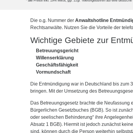
* alle Preise inkl. 19% MwSt, ggf. zzgl. Telefongebühren auf eine deutsc
Die o.g. Nummer der
Anwaltshotline Entmünd
Rechtsanwälte. Nutzen Sie die Vorteile der tele
Wichtige Gebiete zur Entm
Betreuungsgericht
Willenserklärung
Geschäftsfähigkeit
Vormundschaft
Die Entmündigung war in Deutschland bis zum 31
bringen. Mit der Umsetzung des Betreuungsgeset
Das Betreuungsgesetz brachte die Neufassung ein
Bürgerlichen Gesetzbuches (BGB). So ist zunächst
oder seelischen Behinderung“ ihre Angelegenheit
Absatz 1 BGB). Hiermit ist jedoch zunächst kein
sind, können durch die Person weiterhin selbs