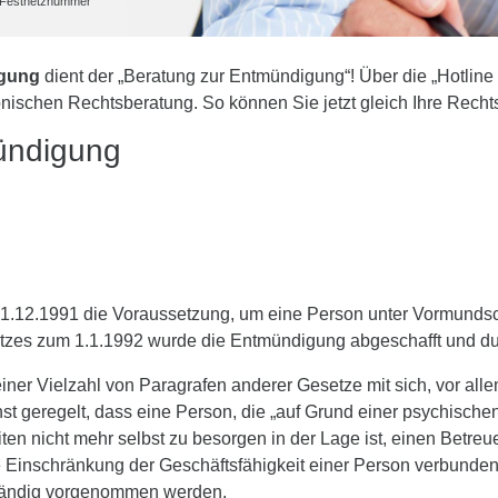
he Festnetznummer
igung
dient der „Beratung zur Entmündigung“! Über die „Hotlin
fonischen Rechtsberatung. So können Sie jetzt gleich Ihre Rech
ündigung
.12.1991 die Voraussetzung, um eine Person unter Vormundschaf
zes zum 1.1.1992 wurde die Entmündigung abgeschafft und durc
er Vielzahl von Paragrafen anderer Gesetze mit sich, vor alle
 geregelt, dass eine Person, die „auf Grund einer psychischen 
en nicht mehr selbst zu besorgen in der Lage ist, einen Betreu
e Einschränkung der Geschäftsfähigkeit einer Person verbunden.
tständig vorgenommen werden.