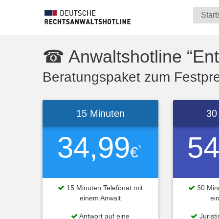
Start
☎ Anwaltshotline “En
Beratungspaket zum Festprei
15 Minuten
30
34,99
54
*
€
15 Minuten Telefonat mit
30 Minu
einem Anwalt
ei
Antwort auf eine
Jurist