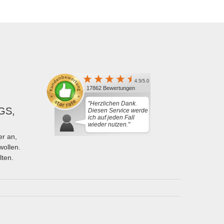
4.5/5.0
17862 Bewertungen
"Herzlichen Dank.
GS,
Diesen Service werde
ich auf jeden Fall
wieder nutzen."
r an,
wollen.
lten.