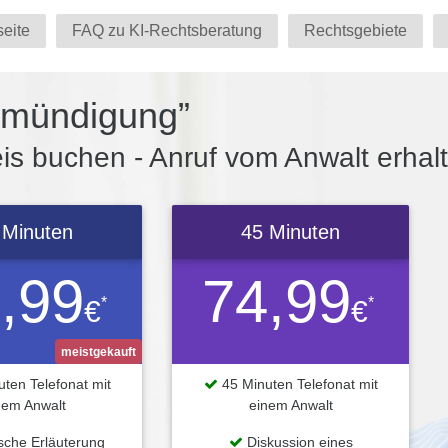
seite
FAQ zu KI-Rechtsberatung
Rechtsgebiete
tmündigung”
s buchen - Anruf vom Anwalt erhal
 Minuten
45 Minuten
,99
74,99
*
*
€
€
meistgekauft
ten Telefonat mit
45 Minuten Telefonat mit
nem Anwalt
einem Anwalt
ische Erläuterung
Diskussion eines