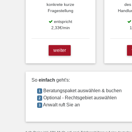
konkrete kurze
des
Fragestellung
Handlu
entspricht
2,33€/min
1
weiter
So
einfach
geht's:
Beratungspaket auswählen & buchen
1
Optional - Rechtsgebiet auswählen
2
Anwalt ruft Sie an
3