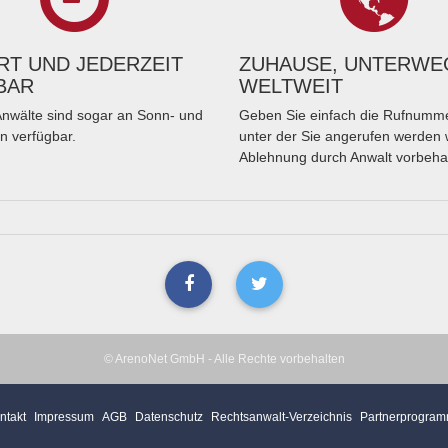
T UND JEDERZEIT
ZUHAUSE, UNTERWE
BAR
WELTWEIT
nwälte sind sogar an Sonn- und
Geben Sie einfach die Rufnumme
n verfügbar.
unter der Sie angerufen werden 
Ablehnung durch Anwalt vorbeha
© ArenoNet GmbH - Alle Rechte vorbehalten
ntakt
Impressum
AGB
Datenschutz
Rechtsanwalt-Verzeichnis
Partnerprogra