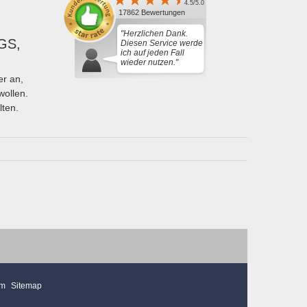
4.5/5.0
17862 Bewertungen
"Herzlichen Dank.
GS,
Diesen Service werde
ich auf jeden Fall
wieder nutzen."
r an,
wollen.
lten.
mm
Sitemap