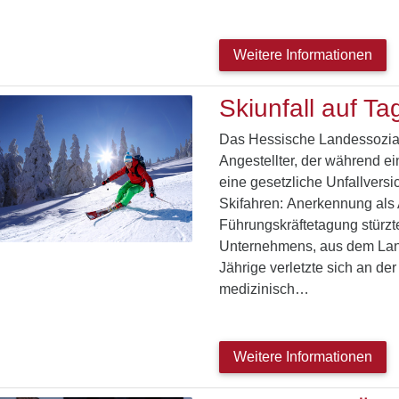
Weitere Informationen
Skiunfall auf T
Das Hessische Landessozialg
Angestellter, der während ei
eine gesetzliche Unfallversi
Skifahren: Anerkennung als 
Führungskräftetagung stürzte
Unternehmens, aus dem Land
Jährige verletzte sich an d
medizinisch…
Weitere Informationen