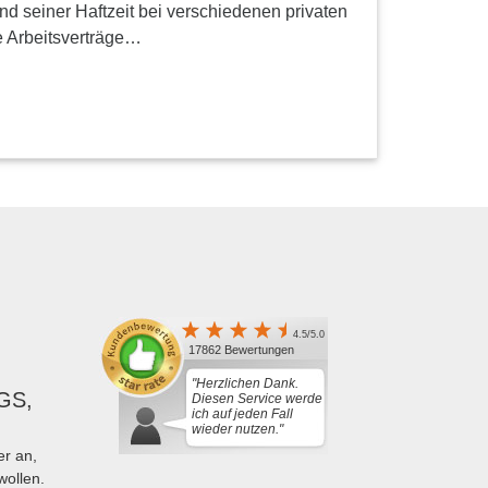
nd seiner Haftzeit bei verschiedenen privaten
e Arbeitsverträge…
4.5/5.0
17862 Bewertungen
"Herzlichen Dank.
GS,
Diesen Service werde
ich auf jeden Fall
wieder nutzen."
r an,
wollen.