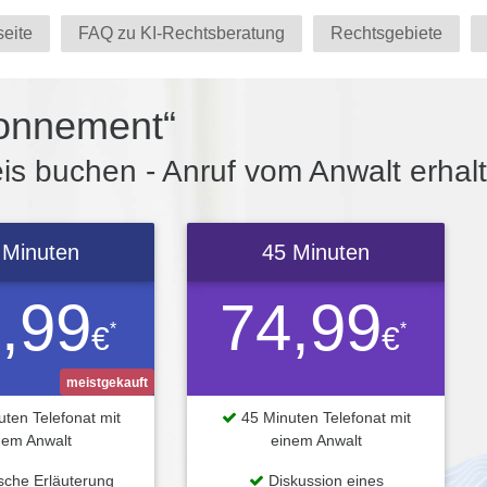
seite
FAQ zu KI-Rechtsberatung
Rechtsgebiete
onnement“
s buchen - Anruf vom Anwalt erhal
 Minuten
45 Minuten
,99
74,99
*
*
€
€
meistgekauft
ten Telefonat mit
45 Minuten Telefonat mit
nem Anwalt
einem Anwalt
ische Erläuterung
Diskussion eines