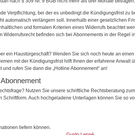
darf nach § 309 Nr. 9 BGB nicht mehr als drei Monate betragen.
e Verpflichtung, bei der es unbedingt die Kündigungsfrist zu b
icht automatisch verlängern soll. Innerhalb einer gesetzlichen F
haltlichen und formalen Kriterien eines Widerrufs beachtet werd
m Widerrufsrecht befinden sich bei Abonnements in der Regel
ber ein Haustürgeschäft? Wenden Sie sich noch heute an einen 
en mit der Kündigungsfrist hilft Ihnen der erfahrene Anwalt ü
it und rufen Sie dann die „Hotline Abonnement“ an!
m Abonnement
 Rechtsfrage? Nutzen Sie unsere schriftliche Rechtsberatung zu
in Schriftform. Auch hochgeladene Unterlagen können Sie so vo
rmationen liefern können.
Guido Lenné