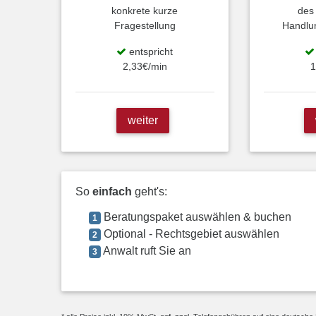
konkrete kurze
des
Fragestellung
Handlu
entspricht
2,33€/min
1
weiter
So
einfach
geht's:
Beratungspaket auswählen & buchen
1
Optional - Rechtsgebiet auswählen
2
Anwalt ruft Sie an
3