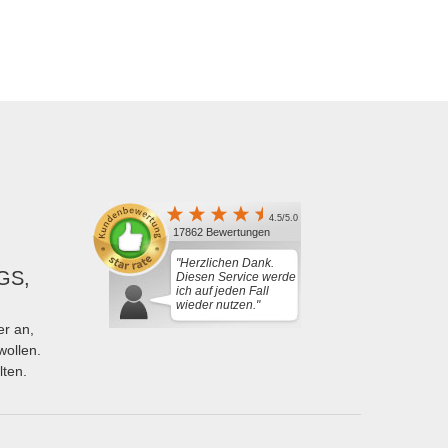
4.5/5.0
17862 Bewertungen
"Herzlichen Dank.
GS,
Diesen Service werde
ich auf jeden Fall
wieder nutzen."
r an,
wollen.
lten.