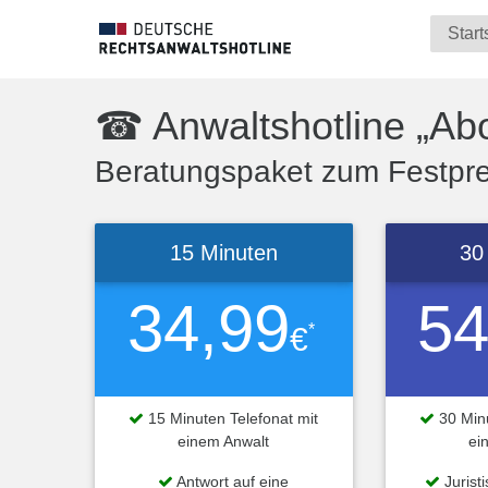
Start
☎ Anwaltshotline „Ab
Beratungspaket zum Festprei
15 Minuten
30
34,99
54
*
€
15 Minuten Telefonat mit
30 Minu
einem Anwalt
ei
Antwort auf eine
Jurist