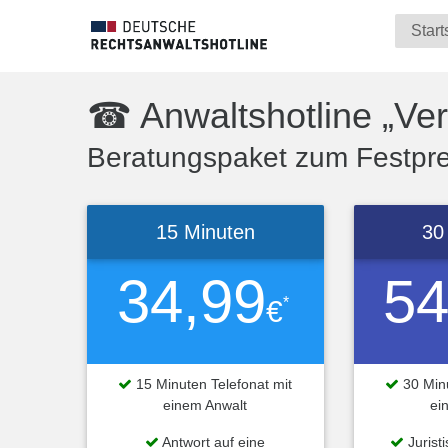
Start
☎ Anwaltshotline „Verk
Beratungspaket zum Festprei
15 Minuten
30
34,99
54
*
€
15 Minuten Telefonat mit
30 Minu
einem Anwalt
ei
Antwort auf eine
Jurist