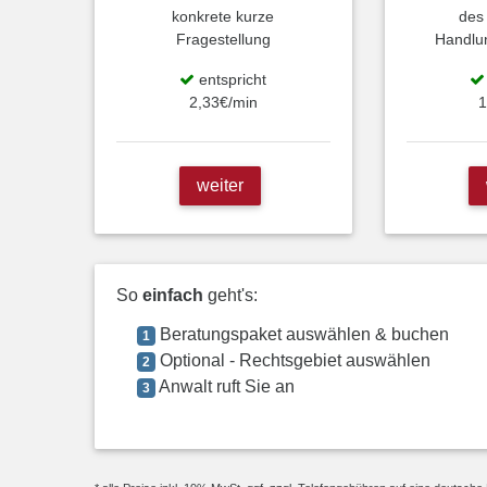
konkrete kurze
des
Fragestellung
Handlu
entspricht
2,33€/min
1
weiter
So
einfach
geht's:
Beratungspaket auswählen & buchen
1
Optional - Rechtsgebiet auswählen
2
Anwalt ruft Sie an
3