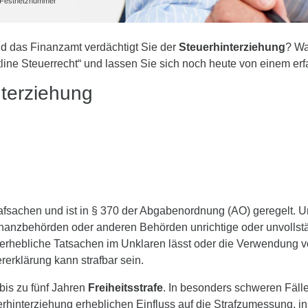
he Festnetznummer
nd das Finanzamt verdächtigt Sie der
Steuerhinterziehung
? Wa
line Steuerrecht“ und lassen Sie sich noch heute von einem er
nterziehung
fsachen und ist in § 370 der Abgabenordnung (AO) geregelt. Unte
anzbehörden oder anderen Behörden unrichtige oder unvollst
ch erhebliche Tatsachen im Unklaren lässt oder die Verwendung
rerklärung kann strafbar sein.
bis zu fünf Jahren
Freiheitsstrafe
. In besonders schweren Fälle
rhinterziehung erheblichen Einfluss auf die Strafzumessung, i