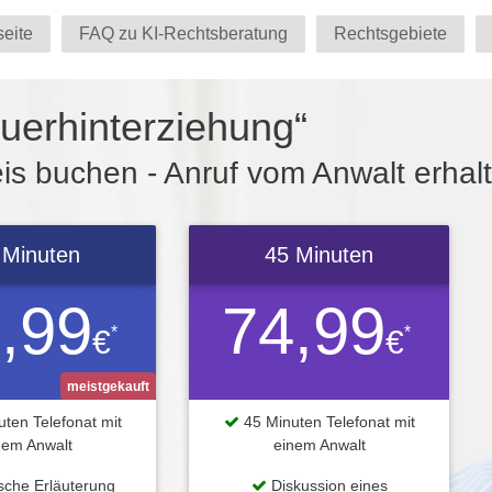
seite
FAQ zu KI-Rechtsberatung
Rechtsgebiete
uerhinterziehung“
s buchen - Anruf vom Anwalt erhal
 Minuten
45 Minuten
,99
74,99
*
*
€
€
meistgekauft
ten Telefonat mit
45 Minuten Telefonat mit
nem Anwalt
einem Anwalt
ische Erläuterung
Diskussion eines