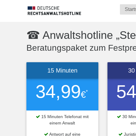
Start
☎ Anwaltshotline „Ste
Beratungspaket zum Festprei
15 Minuten
30
34,99
54
*
€
15 Minuten Telefonat mit
30 Minu
einem Anwalt
ei
Antwort auf eine
Jurist