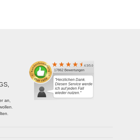
4.5/5.0
17862 Bewertungen
"Herzlichen Dank.
GS,
Diesen Service werde
ich auf jeden Fall
wieder nutzen."
r an,
wollen.
lten.