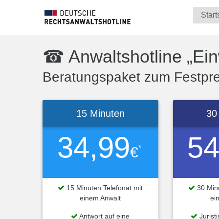
Start
☎ Anwaltshotline „Einw
Beratungspaket zum Festprei
15 Minuten
30
34,99
54
*
€
15 Minuten Telefonat mit
30 Minu
einem Anwalt
ei
Antwort auf eine
Jurist