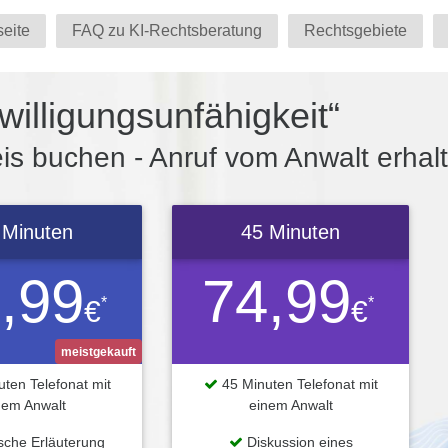
seite
FAQ zu KI-Rechtsberatung
Rechtsgebiete
illigungsunfähigkeit“
s buchen - Anruf vom Anwalt erhal
 Minuten
45 Minuten
,99
74,99
*
*
€
€
meistgekauft
ten Telefonat mit
45 Minuten Telefonat mit
nem Anwalt
einem Anwalt
ische Erläuterung
Diskussion eines