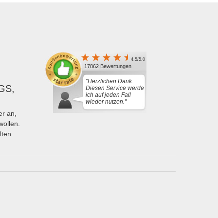
4.5/5.0
17862 Bewertungen
"Herzlichen Dank.
GS,
Diesen Service werde
ich auf jeden Fall
wieder nutzen."
r an,
wollen.
lten.