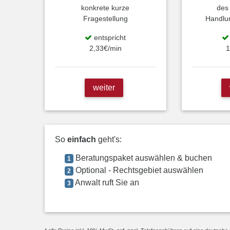
konkrete kurze
des
Fragestellung
Handlu
entspricht
2,33€/min
1
weiter
So
einfach
geht's:
Beratungspaket auswählen & buchen
1
Optional - Rechtsgebiet auswählen
2
Anwalt ruft Sie an
3