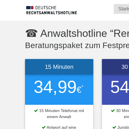
Start
☎ Anwaltshotline “Re
Beratungspaket zum Festprei
15 Minuten
30
34,99
54
*
€
15 Minuten Telefonat mit
30 Minu
einem Anwalt
ei
Antwort auf eine
Jurist