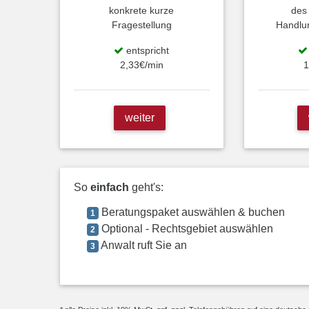
konkrete kurze
des
Fragestellung
Handlu
entspricht
2,33€/min
1
weiter
So
einfach
geht's:
Beratungspaket auswählen & buchen
1
Optional - Rechtsgebiet auswählen
2
Anwalt ruft Sie an
3