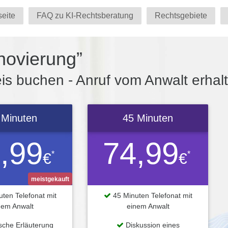
seite
FAQ zu KI-Rechtsberatung
Rechtsgebiete
novierung”
s buchen - Anruf vom Anwalt erhal
 Minuten
45 Minuten
,99
74,99
*
*
€
€
meistgekauft
ten Telefonat mit
45 Minuten Telefonat mit
nem Anwalt
einem Anwalt
ische Erläuterung
Diskussion eines