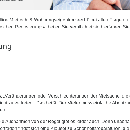
he Festnetznummer
tline Mietrecht & Wohnungseigentumsrecht“ bei allen Fragen r
elchen Renovierungsarbeiten Sie verpflichtet sind, erfahren Si
rung
es: „Veränderungen oder Verschlechterungen der Mietsache, di
nicht zu vertreten.“ Das heißt: Der Mieter muss einfache Abnutz
en.
viele Ausnahmen von der Regel gibt es leider auch. Denn unabh
verträgen findet sich eine Klausel zu Schönheitsreparaturen, d