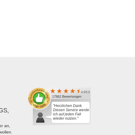
4.5/5.0
17862 Bewertungen
"Herzlichen Dank.
GS,
Diesen Service werde
ich auf jeden Fall
wieder nutzen."
r an,
wollen.