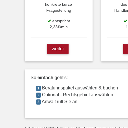
konkrete kurze
des
Fragestellung
Handlu
entspricht
2,33€/min
1
weiter
So
einfach
geht's:
Beratungspaket auswählen & buchen
1
Optional - Rechtsgebiet auswählen
2
Anwalt ruft Sie an
3