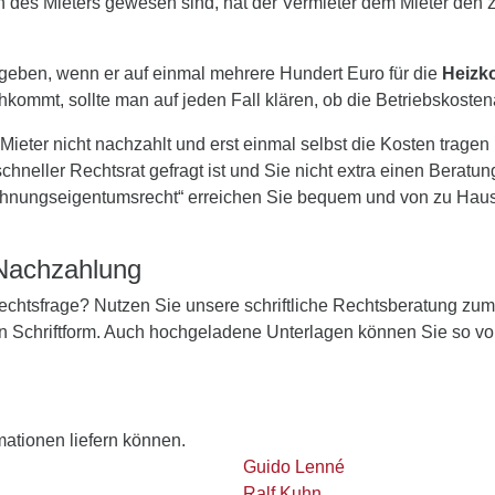
 des Mieters gewesen sind, hat der Vermieter dem Mieter den zu
 geben, wenn er auf einmal mehrere Hundert Euro für die
Heizk
mmt, sollte man auf jeden Fall klären, ob die Betriebskostena
 Mieter nicht nachzahlt und erst einmal selbst die Kosten trage
neller Rechtsrat gefragt ist und Sie nicht extra einen Beratu
nungseigentumsrecht“ erreichen Sie bequem und von zu Hause 
 Nachzahlung
 Rechtsfrage? Nutzen Sie unsere schriftliche Rechtsberatung zu
in Schriftform. Auch hochgeladene Unterlagen können Sie so vo
rmationen liefern können.
Guido Lenné
Ralf Kuhn