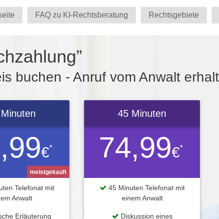
seite
FAQ zu KI-Rechtsberatung
Rechtsgebiete
chzahlung”
s buchen - Anruf vom Anwalt erhal
 Minuten
45 Minuten
,99
74,99
*
*
€
€
meistgekauft
ten Telefonat mit
45 Minuten Telefonat mit
nem Anwalt
einem Anwalt
ische Erläuterung
Diskussion eines