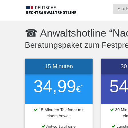
Start
☎ Anwaltshotline “Na
Beratungspaket zum Festprei
15 Minuten
30
34,99
54
*
€
15 Minuten Telefonat mit
30 Minu
einem Anwalt
ei
Antwort auf eine
Jurist