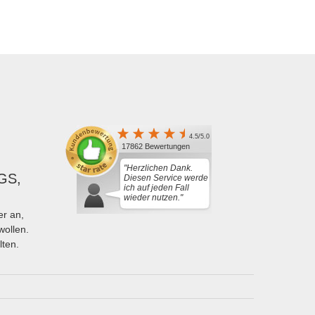
4.5/5.0
17862 Bewertungen
"Herzlichen Dank.
GS,
Diesen Service werde
ich auf jeden Fall
wieder nutzen."
r an,
wollen.
lten.