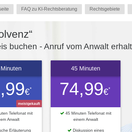
seite
FAQ zu KI-Rechtsberatung
Rechtsgebiete
olvenz“
s buchen - Anruf vom Anwalt erhal
 Minuten
45 Minuten
,99
74,99
*
*
€
€
meistgekauft
ten Telefonat mit
45 Minuten Telefonat mit
nem Anwalt
einem Anwalt
ische Erläuterung
Diskussion eines