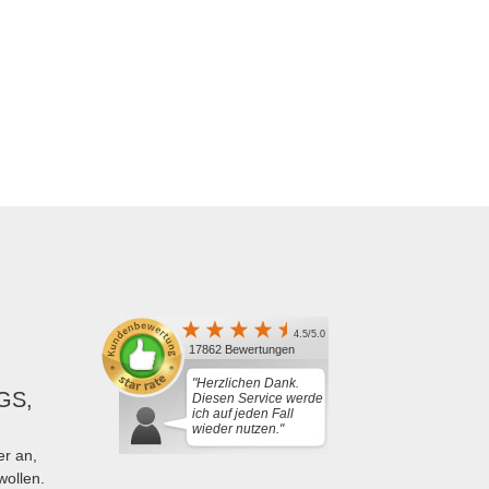
4.5/5.0
17862 Bewertungen
"Herzlichen Dank.
GS,
Diesen Service werde
ich auf jeden Fall
wieder nutzen."
r an,
wollen.