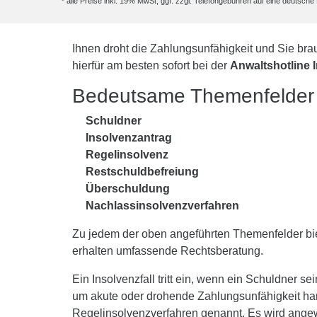
* alle Preise inkl. 19% MwSt, ggf. zzgl. Telefongebühren auf eine deutsc
Ihnen droht die Zahlungsunfähigkeit und Sie bra
hierfür am besten sofort bei der
Anwaltshotline 
Bedeutsame Themenfelder 
Schuldner
Insolvenzantrag
Regelinsolvenz
Restschuldbefreiung
Überschuldung
Nachlassinsolvenzverfahren
Zu jedem der oben angeführten Themenfelder biet
erhalten umfassende Rechtsberatung.
Ein Insolvenzfall tritt ein, wenn ein Schuldner 
um akute oder drohende Zahlungsunfähigkeit han
Regelinsolvenzverfahren genannt. Es wird ange