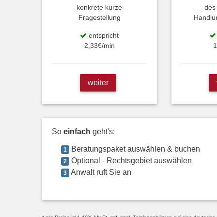
konkrete kurze
des
Fragestellung
Handlu
entspricht
2,33€/min
1
weiter
So
einfach
geht's:
Beratungspaket auswählen & buchen
1
Optional - Rechtsgebiet auswählen
2
Anwalt ruft Sie an
3