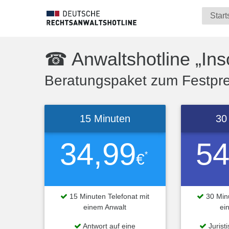
Start
☎ Anwaltshotline „Ins
Beratungspaket zum Festprei
15 Minuten
30
34,99
54
*
€
15 Minuten Telefonat mit
30 Minu
einem Anwalt
ei
Antwort auf eine
Jurist