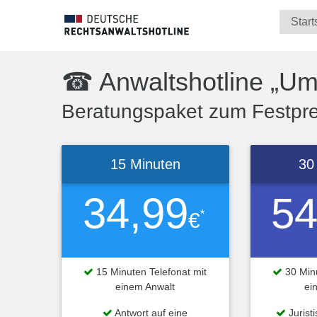
Start
☎ Anwaltshotline „U
Beratungspaket zum Festprei
15 Minuten
30
34,99
54
*
€
15 Minuten Telefonat mit
30 Minu
einem Anwalt
ei
Antwort auf eine
Jurist