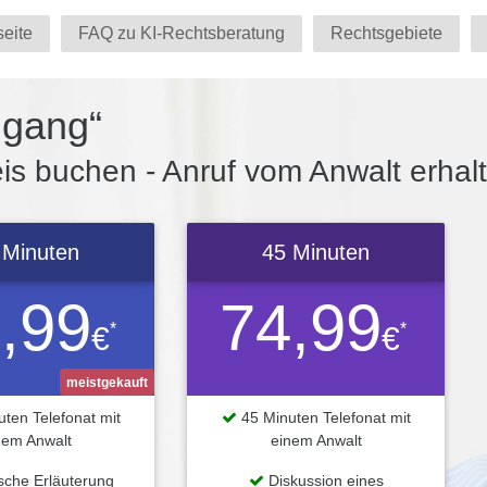
seite
FAQ zu KI-Rechtsberatung
Rechtsgebiete
mgang“
s buchen - Anruf vom Anwalt erhal
 Minuten
45 Minuten
,99
74,99
*
*
€
€
meistgekauft
ten Telefonat mit
45 Minuten Telefonat mit
nem Anwalt
einem Anwalt
ische Erläuterung
Diskussion eines