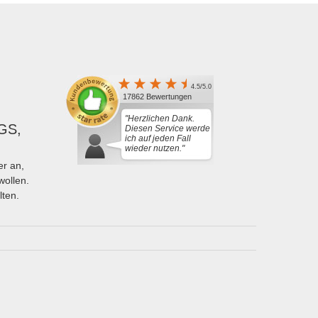
4.5/5.0
17862 Bewertungen
"Herzlichen Dank.
GS,
Diesen Service werde
ich auf jeden Fall
wieder nutzen."
r an,
wollen.
lten.