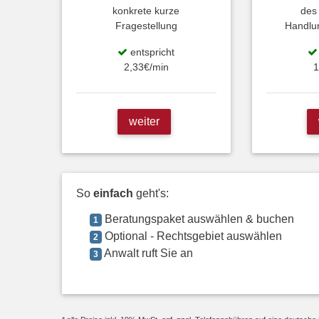
konkrete kurze
des
Fragestellung
Handlu
entspricht
2,33€/min
1
weiter
So
einfach
geht's:
Beratungspaket auswählen & buchen
1
Optional - Rechtsgebiet auswählen
2
Anwalt ruft Sie an
3