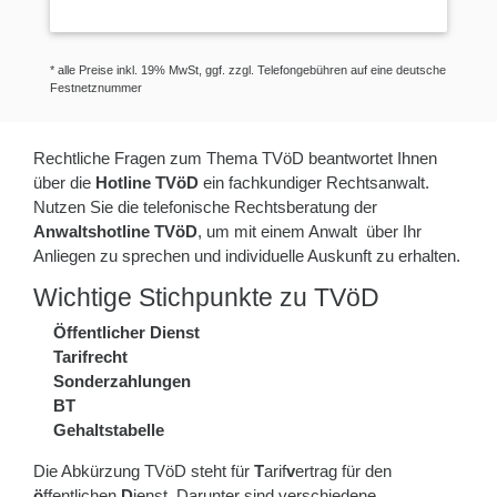
* alle Preise inkl. 19% MwSt, ggf. zzgl. Telefongebühren auf eine deutsche
Festnetznummer
Rechtliche Fragen zum Thema TVöD beantwortet Ihnen
über die
Hotline TVöD
ein fachkundiger Rechtsanwalt.
Nutzen Sie die telefonische Rechtsberatung der
Anwaltshotline TVöD
, um mit einem Anwalt über Ihr
Anliegen zu sprechen und individuelle Auskunft zu erhalten.
Wichtige Stichpunkte zu TVöD
Öffentlicher Dienst
Tarifrecht
Sonderzahlungen
BT
Gehaltstabelle
Die Abkürzung TVöD steht für
T
arif
v
ertrag für den
ö
ffentlichen
D
ienst. Darunter sind verschiedene