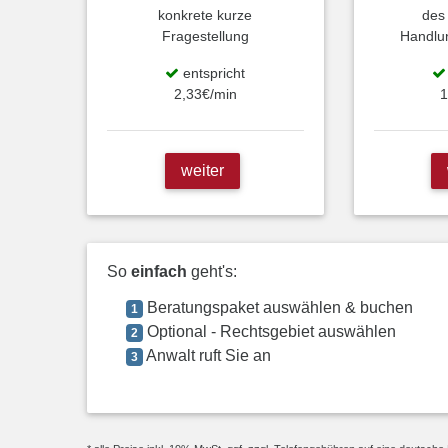
konkrete kurze
des
Fragestellung
Handlu
entspricht
2,33€/min
1
weiter
So
einfach
geht's:
Beratungspaket auswählen & buchen
1
Optional - Rechtsgebiet auswählen
2
Anwalt ruft Sie an
3