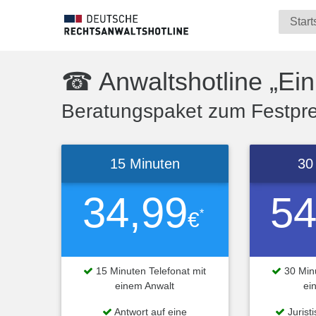
Start
☎ Anwaltshotline „Ei
Beratungspaket zum Festprei
15 Minuten
30
34,99
54
*
€
15 Minuten Telefonat mit
30 Minu
einem Anwalt
ei
Antwort auf eine
Jurist