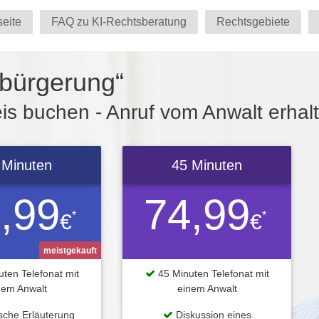
seite
FAQ zu KI-Rechtsberatung
Rechtsgebiete
nbürgerung“
s buchen - Anruf vom Anwalt erhal
 Minuten
45 Minuten
,99
74,99
*
*
€
€
meistgekauft
ten Telefonat mit
45 Minuten Telefonat mit
nem Anwalt
einem Anwalt
ische Erläuterung
Diskussion eines