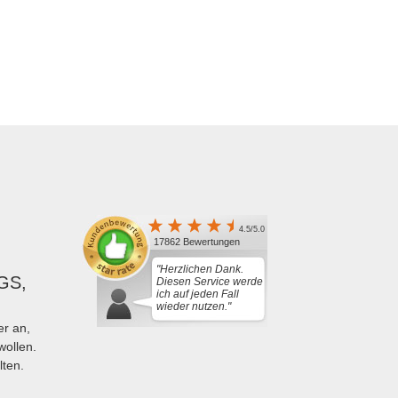
4.5/5.0
17862 Bewertungen
"Herzlichen Dank.
GS,
Diesen Service werde
ich auf jeden Fall
wieder nutzen."
r an,
wollen.
lten.