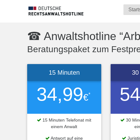
Start
☎ Anwaltshotline “Arbe
Beratungspaket zum Festprei
15 Minuten
30
34,99
54
*
€
15 Minuten Telefonat mit
30 Minu
einem Anwalt
ei
Antwort auf eine
Jurist