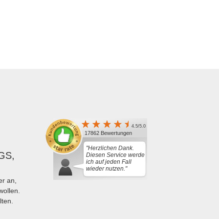
4.5/5.0
17862 Bewertungen
"Herzlichen Dank.
GS,
Diesen Service werde
ich auf jeden Fall
wieder nutzen."
r an,
wollen.
lten.