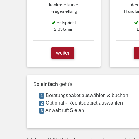
konkrete kurze
des
Fragestellung
Handlu
entspricht
2,33€/min
1
weiter
So
einfach
geht's:
Beratungspaket auswählen & buchen
1
Optional - Rechtsgebiet auswählen
2
Anwalt ruft Sie an
3