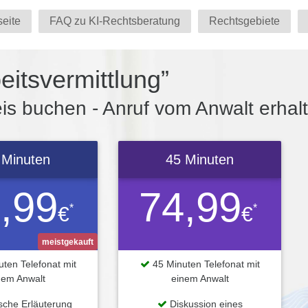
seite
FAQ zu KI-Rechtsberatung
Rechtsgebiete
itsvermittlung”
s buchen - Anruf vom Anwalt erhal
 Minuten
45 Minuten
,99
74,99
*
*
€
€
meistgekauft
ten Telefonat mit
45 Minuten Telefonat mit
nem Anwalt
einem Anwalt
ische Erläuterung
Diskussion eines