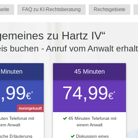
seite
FAQ zu KI-Rechtsberatung
Rechtsgebiete
gemeines zu Hartz IV“
s buchen - Anruf vom Anwalt erhal
 Minuten
45 Minuten
,99
74,99
*
*
€
€
meistgekauft
ten Telefonat mit
45 Minuten Telefonat mit
nem Anwalt
einem Anwalt
ische Erläuterung
Diskussion eines