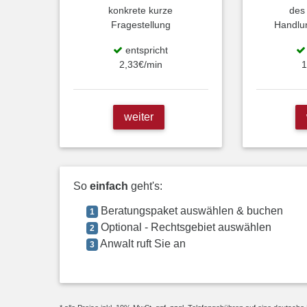
konkrete kurze
des
Fragestellung
Handlu
entspricht
2,33€/min
1
weiter
So
einfach
geht's:
Beratungspaket auswählen & buchen
1
Optional - Rechtsgebiet auswählen
2
Anwalt ruft Sie an
3