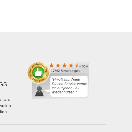
4.5/5.0
17862 Bewertungen
"Herzlichen Dank.
GS,
Diesen Service werde
ich auf jeden Fall
wieder nutzen."
r an,
wollen.
lten.