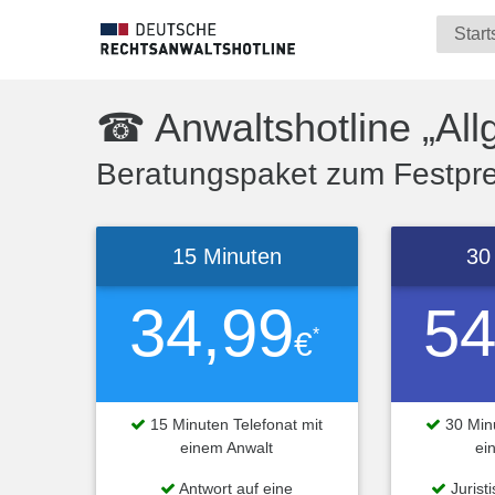
Start
☎ Anwaltshotline „All
Beratungspaket zum Festprei
15 Minuten
30
34,99
54
*
€
15 Minuten Telefonat mit
30 Minu
einem Anwalt
ei
Antwort auf eine
Jurist