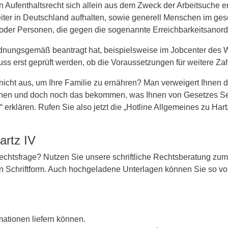
en Aufenthaltsrecht sich allein aus dem Zweck der Arbeitsuche 
eiter in Deutschland aufhalten, sowie generell Menschen im gese
nd oder Personen, die gegen die sogenannte Erreichbarkeitsanor
dnungsgemäß beantragt hat, beispielsweise im Jobcenter des Wo
uss erst geprüft werden, ob die Voraussetzungen für weitere Zahl
 nicht aus, um Ihre Familie zu ernähren? Man verweigert Ihnen 
en und doch noch das bekommen, was Ihnen von Gesetzes Seite
“ erklären. Rufen Sie also jetzt die „Hotline Allgemeines zu Ha
artz IV
 Rechtsfrage? Nutzen Sie unsere schriftliche Rechtsberatung zu
in Schriftform. Auch hochgeladene Unterlagen können Sie so vo
rmationen liefern können.