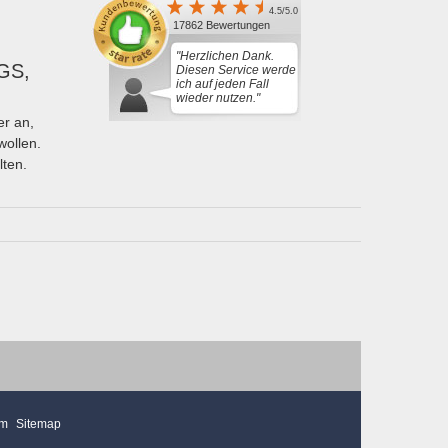
4.5/5.0
17862 Bewertungen
"Herzlichen Dank.
GS,
Diesen Service werde
ich auf jeden Fall
wieder nutzen."
r an,
wollen.
lten.
mm
Sitemap