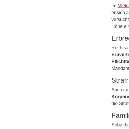
Im
Mietr
er sich 
versucht
Höhe ein
Erbre
Rechtsan
Erbvert
Pflicht
Mandant
Straf
Auch i
Körperv
die Stra
Famil
Sobald 