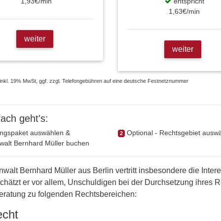
1,93€/min
entspricht
1,63€/min
weiter
weiter
e inkl. 19% MwSt, ggf. zzgl. Telefongebühren auf eine deutsche Festnetznummer
fach
geht's:
ngspaket auswählen &
Optional - Rechtsgebiet ausw
2
walt Bernhard Müller buchen
walt Bernhard Müller aus Berlin vertritt insbesondere die Inter
chätzt er vor allem, Unschuldigen bei der Durchsetzung ihres R
eratung zu folgenden Rechtsbereichen:
echt