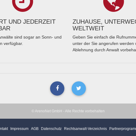
T UND JEDERZEIT
ZUHAUSE, UNTERWE
BAR
WELTWEIT
nwälte sind sogar an Sonn- und
Geben Sie einfach die Rufnumme
n verfügbar.
unter der Sie angerufen werden 
Ablehnung durch Anwalt vorbeha
© ArenoNet GmbH - Alle Rechte vorbehalten
ntakt
Impressum
AGB
Datenschutz
Rechtsanwalt-Verzeichnis
Partnerprogra