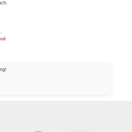
uch.
.
nné
ng!