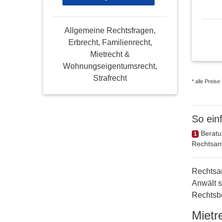
Allgemeine Rechtsfragen,
Erbrecht, Familienrecht,
Mietrecht &
Wohnungseigentumsrecht,
Strafrecht
* alle Preis
So
ein
Beratu
1
Rechtsan
Rechtsan
Anwält s
Rechtsb
Mietr