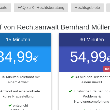
seite
FAQ zu KI-Rechtsberatung
Rechtsgebiete
f von Rechtsanwalt Bernhard Mülle
15 Minuten
30 Minuten
34,99
54,99
*
€
mei
15 Minuten Telefonat mit
30 Minuten Telefonat m
einem Anwalt
einem Anwalt
Antwort auf eine konkrete
Juristische Erläuterung
kurze Fragestellung
Problems &
Handlungsempfehlung
entspricht