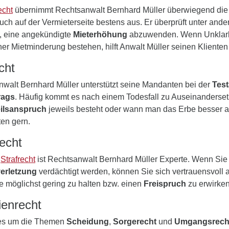
echt
übernimmt Rechtsanwalt Bernhard Müller überwiegend die In
auch auf der Vermieterseite bestens aus. Er überprüft unter and
, eine angekündigte
Mieterhöhung
abzuwenden. Wenn Unklarh
er Mietminderung bestehen, hilft Anwalt Müller seinen Klienten 
cht
walt Bernhard Müller unterstützt seine Mandanten bei der
Tes
rags
. Häufig kommt es nach einem Todesfall zu Auseinanders
teilsanspruch
jeweils besteht oder wann man das Erbe besser au
en gern.
recht
m
Strafrecht
ist Rechtsanwalt Bernhard Müller Experte. Wenn Sie
erletzung
verdächtigt werden, können Sie sich vertrauensvoll 
fe möglichst gering zu halten bzw. einen
Freispruch
zu erwirken
ienrecht
es um die Themen
Scheidung
,
Sorgerecht
und
Umgangsrec