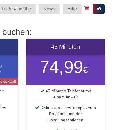
Rechtsanwälte
News
Hilfe
r buchen:
45 Minuten
74,99
*
*
€
€
stgekauft
it
45 Minuten Telefonat mit
einem Anwalt
 des
Diskussion eines komplexeren
Problems und der
Handlungsoptionen