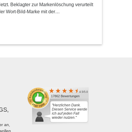
letzt. Beklagter zur Markenlöschung verurteilt
 der Wort-Bild-Marke mit der…
4.5/5.0
17862 Bewertungen
"Herzlichen Dank.
GS,
Diesen Service werde
ich auf jeden Fall
wieder nutzen."
r an,
wollen.