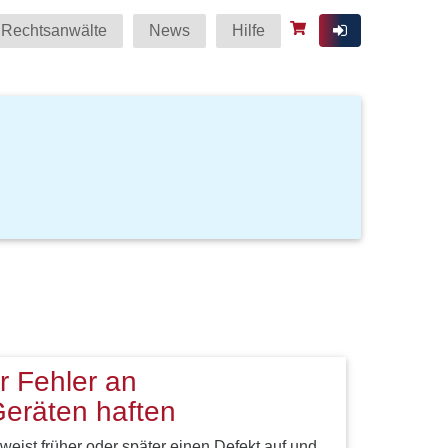
Rechtsanwälte
News
Hilfe
ür Fehler an
Geräten haften
weist früher oder später einen Defekt auf und