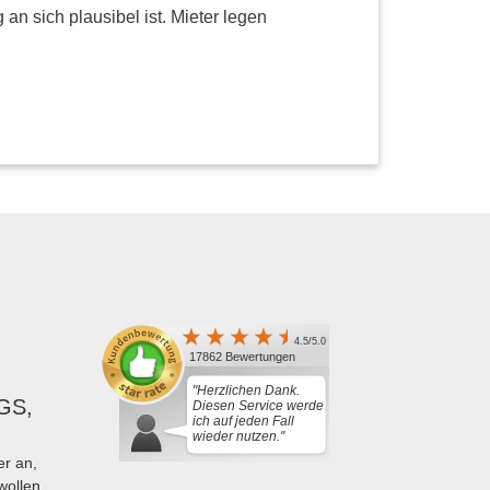
n sich plausibel ist. Mieter legen
4.5/5.0
17862 Bewertungen
"Herzlichen Dank.
GS,
Diesen Service werde
ich auf jeden Fall
wieder nutzen."
r an,
wollen.