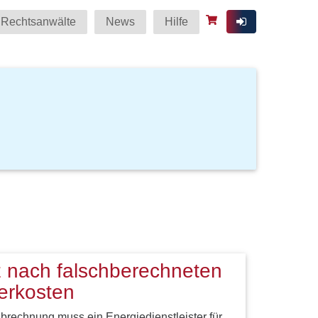
Rechtsanwälte
News
Hilfe
 nach falschberechneten
erkosten
brechnung muss ein Energiedienstleister für