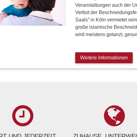
Veranstaltungen auch der Un
Verbot der Beschneidungsfes
Saals“ in Köln vermietet sei
große islamische Beschneid
wird meistens getanzt, ges
Weitere Informationen
T UND JEDERZEIT
ZUHAUSE, UNTERWE