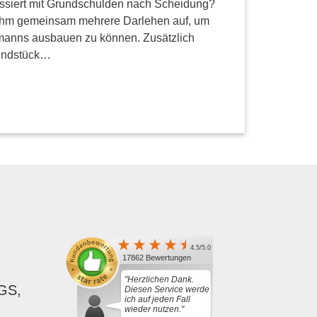
ssiert mit Grundschulden nach Scheidung?
ahm gemeinsam mehrere Darlehen auf, um
manns ausbauen zu können. Zusätzlich
rundstück…
4.5/5.0
17862 Bewertungen
"Herzlichen Dank.
GS,
Diesen Service werde
ich auf jeden Fall
wieder nutzen."