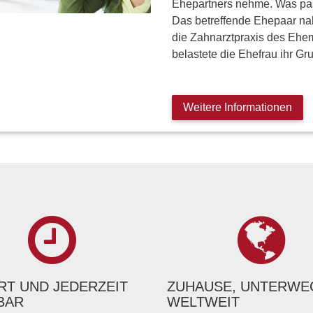
Ehepartners nehme. Was pa
Das betreffende Ehepaar n
die Zahnarztpraxis des Ehe
belastete die Ehefrau ihr G
Weitere Informationen
T UND JEDERZEIT
ZUHAUSE, UNTERWE
BAR
WELTWEIT