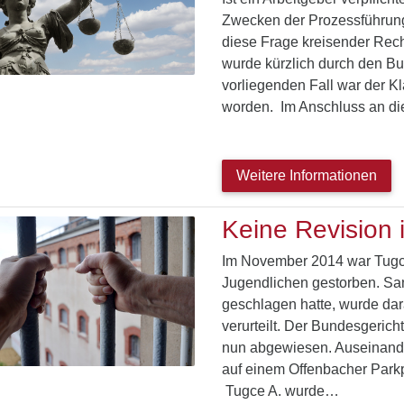
Zwecken der Prozessführung
diese Frage kreisender Recht
wurde kürzlich durch den Bu
vorliegenden Fall war der Kl
worden. Im Anschluss an die 
Weitere Informationen
Keine Revision 
Im November 2014 war Tugce
Jugendlichen gestorben. San
geschlagen hatte, wurde dara
verurteilt. Der Bundesgerich
nun abgewiesen. Auseinande
auf einem Offenbacher Parkp
Tugce A. wurde…