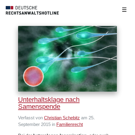
☰
Unterhaltsklage nach
Samenspende
Verfasst von
Christian Schebitz
am 25.
September 2015 in
Familienrecht