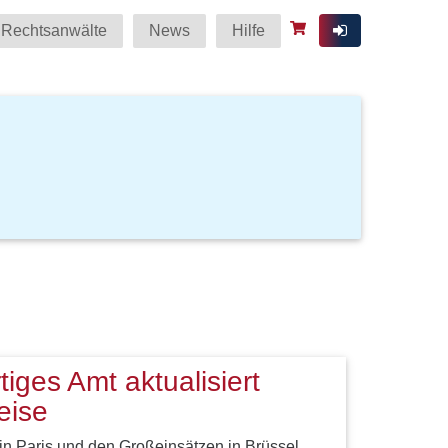
Rechtsanwälte
News
Hilfe
iges Amt aktualisiert
eise
n Paris und den Großeinsätzen in Brüssel