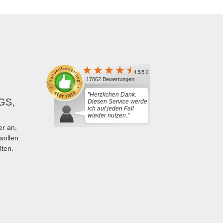
4.5/5.0
17862 Bewertungen
"Herzlichen Dank.
GS,
Diesen Service werde
ich auf jeden Fall
wieder nutzen."
r an,
wollen.
lten.