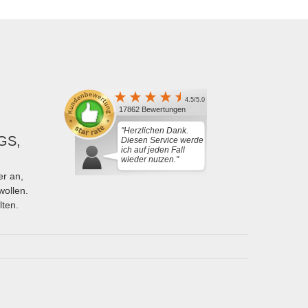
4.5/5.0
17862 Bewertungen
"Herzlichen Dank.
GS,
Diesen Service werde
ich auf jeden Fall
wieder nutzen."
r an,
wollen.
lten.