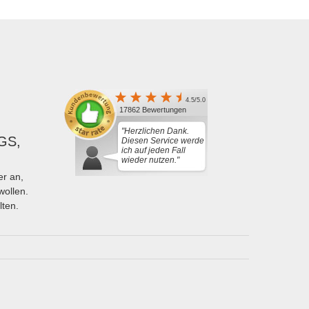
4.5/5.0
17862 Bewertungen
"Herzlichen Dank.
GS,
Diesen Service werde
ich auf jeden Fall
wieder nutzen."
r an,
wollen.
lten.