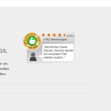
4.5/5.0
17862 Bewertungen
"Herzlichen Dank.
GS,
Diesen Service werde
ich auf jeden Fall
wieder nutzen."
r an,
wollen.
lten.