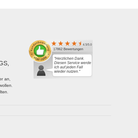
4.5/5.0
17862 Bewertungen
"Herzlichen Dank.
GS,
Diesen Service werde
ich auf jeden Fall
wieder nutzen."
r an,
wollen.
lten.