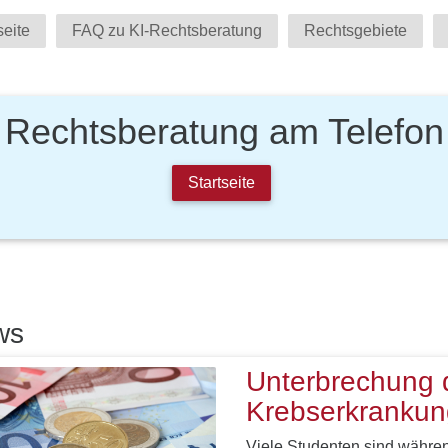
seite
FAQ zu KI-Rechtsberatung
Rechtsgebiete
Rechtsberatung am Telefon
Startseite
ws
Unterbrechung 
Krebserkrankun
Viele Studenten sind währe