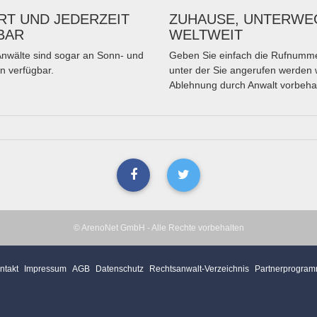
T UND JEDERZEIT
ZUHAUSE, UNTERWE
BAR
WELTWEIT
nwälte sind sogar an Sonn- und
Geben Sie einfach die Rufnumme
n verfügbar.
unter der Sie angerufen werden 
Ablehnung durch Anwalt vorbeha
© ArenoNet GmbH - Alle Rechte vorbehalten
ntakt
Impressum
AGB
Datenschutz
Rechtsanwalt-Verzeichnis
Partnerprogra