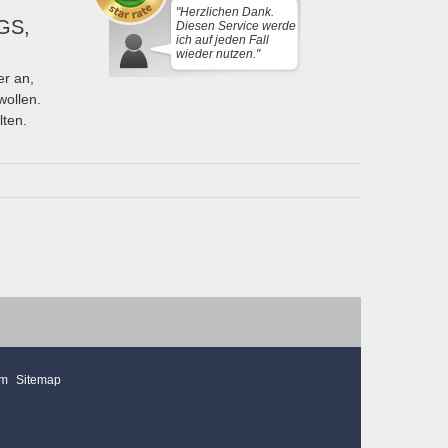
"Herzlichen Dank.
GS,
Diesen Service werde
ich auf jeden Fall
wieder nutzen."
r an,
wollen.
lten.
mm
Sitemap