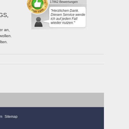
17862 Bewertungen
"Herzlichen Dank.
GS,
Diesen Service werde
ich auf jeden Fall
wieder nutzen."
r an,
wollen.
lten.
mm
Sitemap