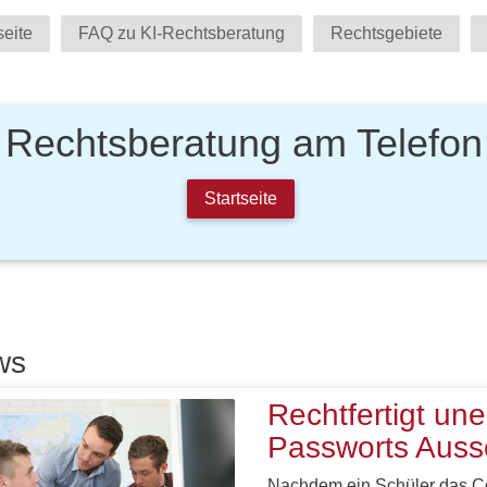
seite
FAQ zu KI-Rechtsberatung
Rechtsgebiete
Rechtsberatung am Telefon
Startseite
ws
Rechtfertigt un
Passworts Auss
Nachdem ein Schüler das Co