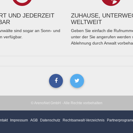
T UND JEDERZEIT
ZUHAUSE, UNTERWE
BAR
WELTWEIT
nwälte sind sogar an Sonn- und
Geben Sie einfach die Rufnumme
n verfügbar.
unter der Sie angerufen werden 
Ablehnung durch Anwalt vorbeha
© ArenoNet GmbH - Alle Rechte vorbehalten
ntakt
Impressum
AGB
Datenschutz
Rechtsanwalt-Verzeichnis
Partnerprogra