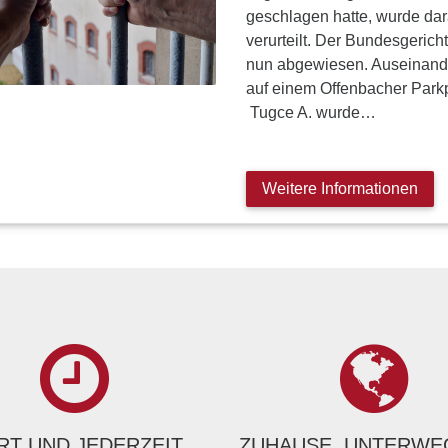
geschlagen hatte, wurde dara
verurteilt. Der Bundesgerich
nun abgewiesen. Auseinande
auf einem Offenbacher Parkp
Tugce A. wurde…
Weitere Informationen
T UND JEDERZEIT
ZUHAUSE, UNTERWE