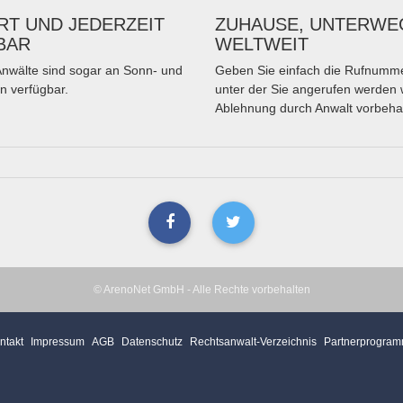
T UND JEDERZEIT
ZUHAUSE, UNTERWE
BAR
WELTWEIT
nwälte sind sogar an Sonn- und
Geben Sie einfach die Rufnumme
n verfügbar.
unter der Sie angerufen werden 
Ablehnung durch Anwalt vorbeha
© ArenoNet GmbH - Alle Rechte vorbehalten
ntakt
Impressum
AGB
Datenschutz
Rechtsanwalt-Verzeichnis
Partnerprogra