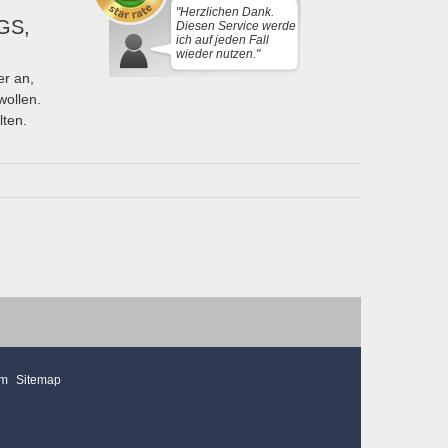
"Herzlichen Dank.
GS,
Diesen Service werde
ich auf jeden Fall
wieder nutzen."
r an,
wollen.
lten.
mm
Sitemap