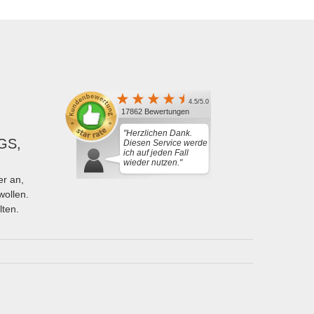
4.5/5.0
17862 Bewertungen
"Herzlichen Dank.
GS,
Diesen Service werde
ich auf jeden Fall
wieder nutzen."
r an,
wollen.
lten.