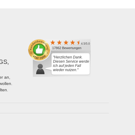
4.5/5.0
17862 Bewertungen
"Herzlichen Dank.
GS,
Diesen Service werde
ich auf jeden Fall
wieder nutzen."
r an,
wollen.
lten.