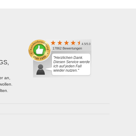
4.5/5.0
17862 Bewertungen
"Herzlichen Dank.
GS,
Diesen Service werde
ich auf jeden Fall
wieder nutzen."
r an,
wollen.
lten.