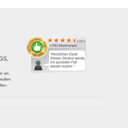
4.5/5.0
17862 Bewertungen
"Herzlichen Dank.
GS,
Diesen Service werde
ich auf jeden Fall
wieder nutzen."
r an,
wollen.
lten.